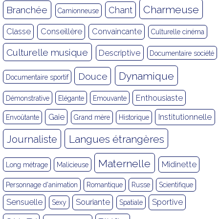
Charmeuse
Branchée
Chant
Camionneuse
Classe
Conseillère
Convaincante
Culturelle cinéma
Culturelle musique
Descriptive
Documentaire société
Dynamique
Douce
Documentaire sportif
Enthousiaste
Démonstrative
Elégante
Emouvante
Gaie
Institutionnelle
Envoûtante
Grand mère
Historique
Langues étrangères
Journaliste
Maternelle
Midinette
Long métrage
Malicieuse
Personnage d'animation
Romantique
Russe
Scientifique
Sensuelle
Souriante
Sportive
Sexy
Spatiale