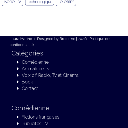
Série TV
Téléfilm
Technologique
Laura Marine
Designed by
Brozzme
| 2026 |
Politique de
confidentialité
Catégories
Comédienne
Animatrice Tv
Voix off Radio, Tv et Cinéma
Book
Contact
Comédienne
Fictions françaises
Publicités TV