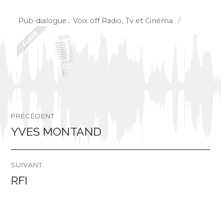
Catégories
Pub-dialogue
,
Voix off Radio, Tv et Cinéma
Navigation
PRÉCÉDENT
de
YVES MONTAND
Publication
précédente :
l’article
SUIVANT
RFI
Publication
suivante :