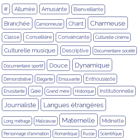
#
Allumée
Amusante
Bienveillante
Charmeuse
Branchée
Chant
Camionneuse
Classe
Conseillère
Convaincante
Culturelle cinéma
Culturelle musique
Descriptive
Documentaire société
Dynamique
Douce
Documentaire sportif
Enthousiaste
Démonstrative
Elégante
Emouvante
Gaie
Institutionnelle
Envoûtante
Grand mère
Historique
Langues étrangères
Journaliste
Maternelle
Midinette
Long métrage
Malicieuse
Personnage d'animation
Romantique
Russe
Scientifique