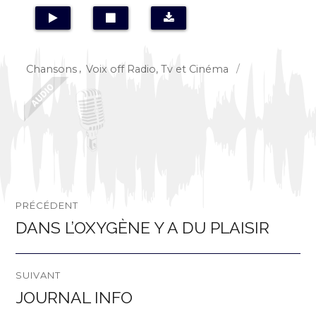
Catégories
Chansons
,
Voix off Radio, Tv et Cinéma
Navigation
PRÉCÉDENT
de
DANS L’OXYGÈNE Y A DU PLAISIR
Publication
précédente :
l’article
SUIVANT
JOURNAL INFO
Publication