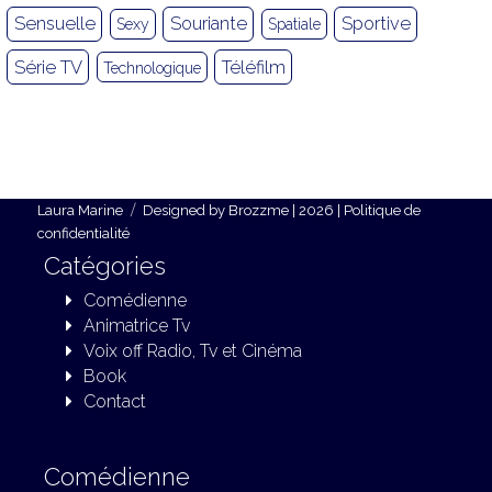
Sensuelle
Souriante
Sportive
Sexy
Spatiale
Série TV
Téléfilm
Technologique
Laura Marine
Designed by
Brozzme
| 2026 |
Politique de
confidentialité
Catégories
Comédienne
Animatrice Tv
Voix off Radio, Tv et Cinéma
Book
Contact
Comédienne