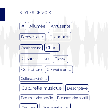
STYLES DE VOIX
#
Allumée
Amusante
Branchée
Bienveillante
Chant
Camionneuse
Charmeuse
Classe
Conseillère
Convaincante
Culturelle cinéma
Culturelle musique
Descriptive
Documentaire société
Documentaire sportif
Dynamique
Douce