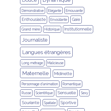
Démonstrative
Elégante
Emouvante
Enthousiaste
Gaie
Envoûtante
Institutionnelle
Grand mère
Historique
Journaliste
Langues étrangères
Long métrage
Malicieuse
Maternelle
Midinette
Personnage d'animation
Romantique
Sensuelle
Russe
Scientifique
Sexy
Souriante
Sportive
Spatiale