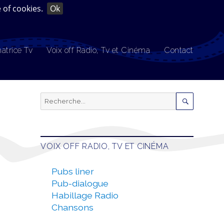
 of cookies.
Ok
atrice Tv
Voix off Radio, Tv et Cinéma
Contact
Recherche
pour :
RECHERCH
VOIX OFF RADIO, TV ET CINÉMA
Pubs liner
Pub-dialogue
Habillage Radio
Chansons