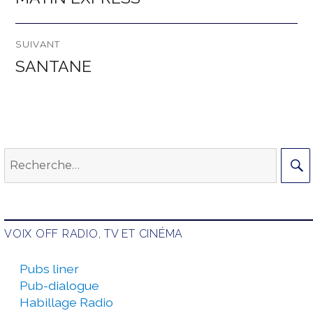
précédente :
l’article
SUIVANT
SANTANE
Publication
suivante :
Recherche
pour :
VOIX OFF RADIO, TV ET CINÉMA
Pubs liner
Pub-dialogue
Habillage Radio