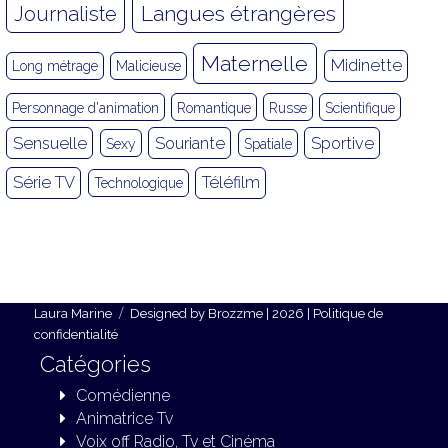
Langues étrangères
Journaliste
Maternelle
Midinette
Long métrage
Malicieuse
Personnage d'animation
Romantique
Russe
Scientifique
Sensuelle
Souriante
Sportive
Sexy
Spatiale
Série TV
Téléfilm
Technologique
Laura Marine
Designed by
Brozzme
| 2026 |
Politique de
confidentialité
Catégories
Comédienne
Animatrice Tv
Voix off Radio, Tv et Cinéma