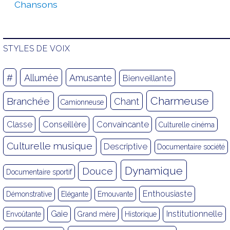
Chansons
STYLES DE VOIX
#
Allumée
Amusante
Bienveillante
Charmeuse
Branchée
Chant
Camionneuse
Classe
Conseillère
Convaincante
Culturelle cinéma
Culturelle musique
Descriptive
Documentaire société
Dynamique
Douce
Documentaire sportif
Enthousiaste
Démonstrative
Elégante
Emouvante
Gaie
Institutionnelle
Envoûtante
Grand mère
Historique