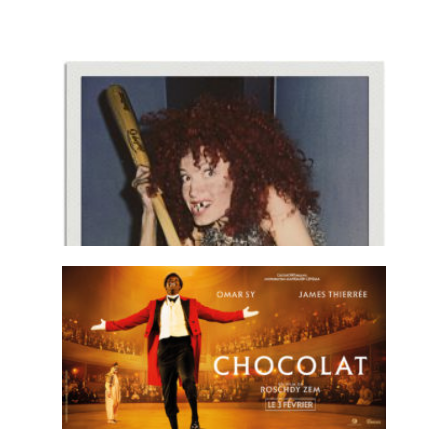
Book
et Cinéma
Bande annonce Cinéma
,
Voix off Radio, Tv