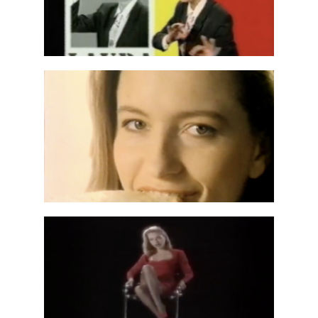
Démo voix commentaires
Comédienne
,
Publicités TV
Sortie en Boite
Animatrice Tv
,
Emissions TV
St Villepré