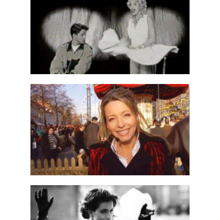
Moneygram
Book
Book 4 – Multitop
Book
,
Presse
Book 3