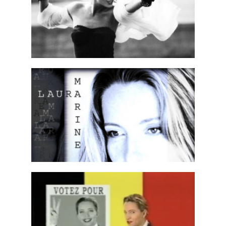
Voix off Radio, Tv et Cinéma
Book 2
Animatrice Tv
,
Emissions TV