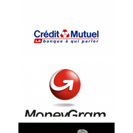
Bilboards Tv
,
Voix off Radio, Tv et Cinéma
Book photo Multitop
Chocolat
et Cinéma
Pub-conseillère
,
Publicité
,
Voix off Radio, Tv
Choristes
Crédit Mutuel 500
Book